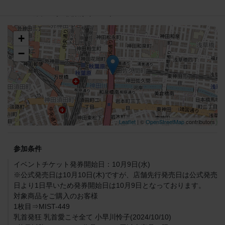
カテゴリ:
秋葉原イベント
+
−
Leaflet
| ©
OpenStreetMap
contributors
参加条件
イベントチケット発券開始日：10月9日(水)
※公式発売日は10月10日(木)ですが、店舗先行発売日は公式発売
日より1日早いため発券開始日は10月9日となっております。
対象商品をご購入のお客様
1枚目⇒MIST-449
乳首発狂 乳首愛こそ全て 小早川怜子(2024/10/10)