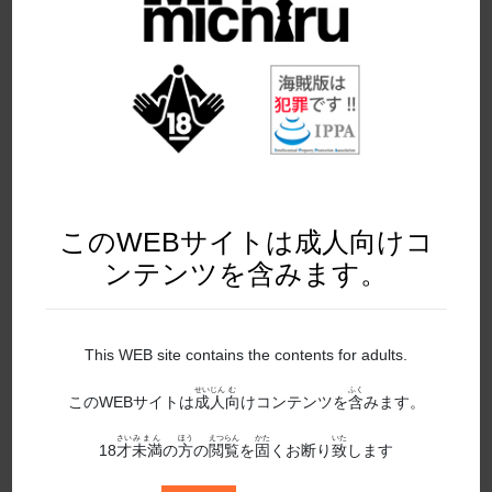
2019年9月発売
2020年10月発売
2020年11月発売
2020年12月発売
2020年1月発売
このWEBサイトは成人向けコ
2020年2月発売
ンテンツを含みます。
2020年3月発売
2020年4月発売
This WEB site contains the contents for adults.
2020年5月発売
せいじん
む
ふく
このWEBサイトは
成人
向
けコンテンツを
含
みます。
2020年6月発売
さい
みまん
ほう
えつらん
かた
いた
18
才
未満
の
方
の
閲覧
を
固
くお断り
致
します
2020年7月発売