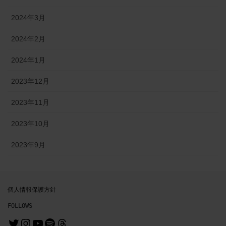
2024年3月
2024年2月
2024年1月
2023年12月
2023年11月
2023年10月
2023年9月
個人情報保護方針
FOLLOWS
@MrMichiru
@mrmichiru_no_mise
https://www.youtube.com/channe
https://open.spotify.com/user/31nl6syz5wlwcfjnbuurvo3evgai?si=64df3c6e2b3b4a8f
Threads