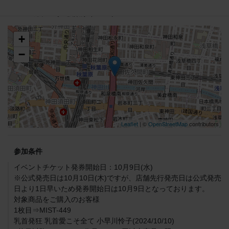
カテゴリ:
秋葉原イベント
+
−
Leaflet
| ©
OpenStreetMap
contributors
参加条件
イベントチケット発券開始日：10月9日(水)
※公式発売日は10月10日(木)ですが、店舗先行発売日は公式発売
日より1日早いため発券開始日は10月9日となっております。
対象商品をご購入のお客様
1枚目⇒MIST-449
乳首発狂 乳首愛こそ全て 小早川怜子(2024/10/10)