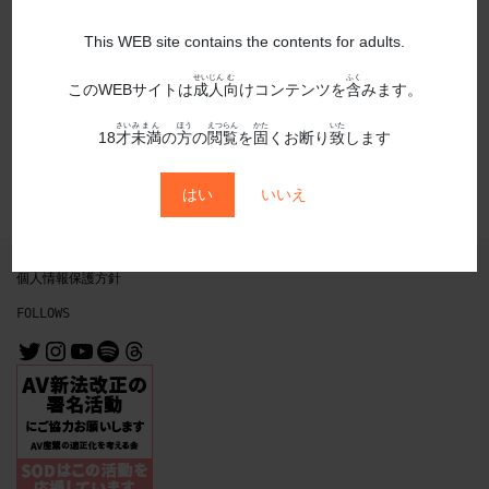
This WEB site contains the contents for adults.
せいじん
む
ふく
送信
このWEBサイトは
成人
向
けコンテンツを
含
みます。
さい
みまん
ほう
えつらん
かた
いた
18
才
未満
の
方
の
閲覧
を
固
くお断り
致
します
はい
いいえ
個人情報保護方針
FOLLOWS
@MrMichiru
@mrmichiru_no_mise
https://www.youtube.com/channe
https://open.spotify.com/user/31nl6syz5wlwcfjnbuurvo3evgai?si=64df3c6e2b3b4a8f
Threads