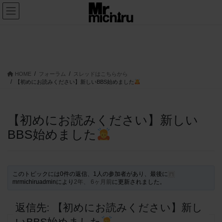
コ
ナ
ン
ビ
テ
ゲ
ン
ー
トピック
ツ
シ
へ
ョ
ス
ン
HOME
フォーラム
スレッドはこちらから
キ
に
【初めにお読みください】新しいBBS始めました
ッ
移
プ
動
【初めにお読みください】新しい
BBS始めました
このトピックには0件の返信、1人の参加者があり、最後に
mrmichiruadmin
により
2年、 6ヶ月前
に更新されました。
返信先: 【初めにお読みください】新し
いBBS始めました