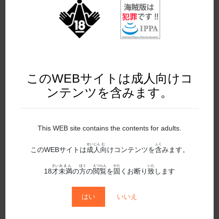
2020年12月発売
2020年1月発売
2020年2月発売
2020年3月発売
このWEBサイトは成人向けコ
2020年4月発売
ンテンツを含みます。
2020年5月発売
This WEB site contains the contents for adults.
2020年6月発売
せいじん
む
ふく
このWEBサイトは
成人
向
けコンテンツを
含
みます。
2020年7月発売
さい
みまん
ほう
えつらん
かた
いた
2020年8月発売
18
才
未満
の
方
の
閲覧
を
固
くお断り
致
します
2020年9月発売
はい
いいえ
2021年10月発売