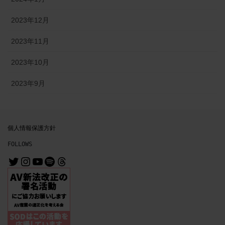
2023年12月
2023年11月
2023年10月
2023年9月
個人情報保護方針
FOLLOWS
@MrMichiru
@mrmichiru_no_mise
https://www.youtube.com/channe
https://open.spotify.com/user/31nl6syz5wlwcfjnbuurvo3evgai?si=64df3c6e2b3b4a8f
Threads