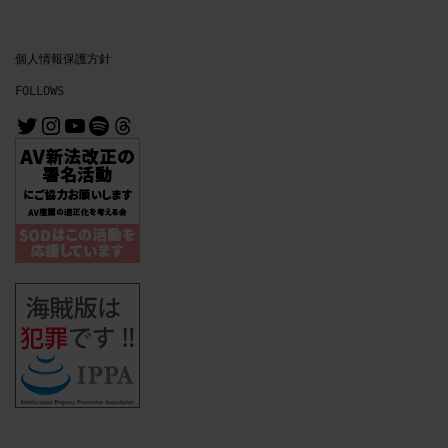
個人情報保護方針
FOLLOWS
@MrMichiru
@mrmichiru_no_mise
https://www.youtube.com/channe
https://open.spotify.com/user/31nl6syz5wlwcfjnbuurvo3evgai?si=64df3c6e2b3b4a8f
Threads