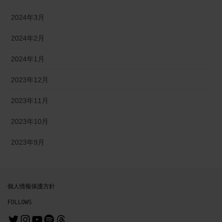
2024年3月
2024年2月
2024年1月
2023年12月
2023年11月
2023年10月
2023年9月
個人情報保護方針
FOLLOWS
@MrMichiru
@mrmichiru_no_mise
https://www.youtube.com/channe
https://open.spotify.com/user/31nl6syz5wlwcfjnbuurvo3evgai?si=64df3c6e2b3b4a8f
Threads