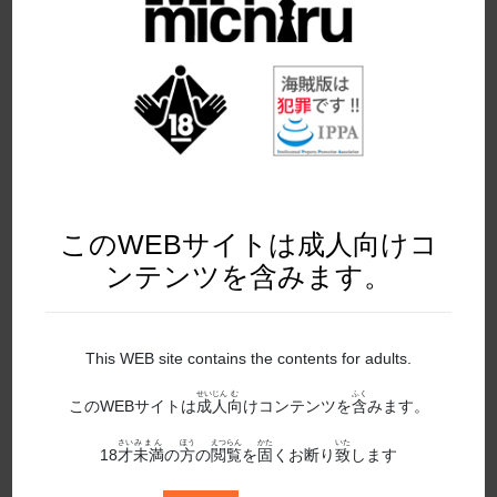
2019年9月発売
2020年10月発売
2020年11月発売
2020年12月発売
2020年1月発売
このWEBサイトは成人向けコ
2020年2月発売
ンテンツを含みます。
2020年3月発売
2020年4月発売
This WEB site contains the contents for adults.
2020年5月発売
せいじん
む
ふく
このWEBサイトは
成人
向
けコンテンツを
含
みます。
2020年6月発売
さい
みまん
ほう
えつらん
かた
いた
18
才
未満
の
方
の
閲覧
を
固
くお断り
致
します
2020年7月発売