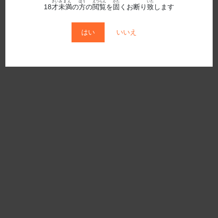
さい
みまん
ほう
えつらん
かた
いた
18
才
未満
の
方
の
閲覧
を
固
くお断り
致
します
2020年6月発売
はい
いいえ
2020年7月発売
2020年8月発売
2020年9月発売
2021年10月発売
2021年11月発売
2021年12月発売
2021年1月発売
2021年2月発売
2021年3月発売