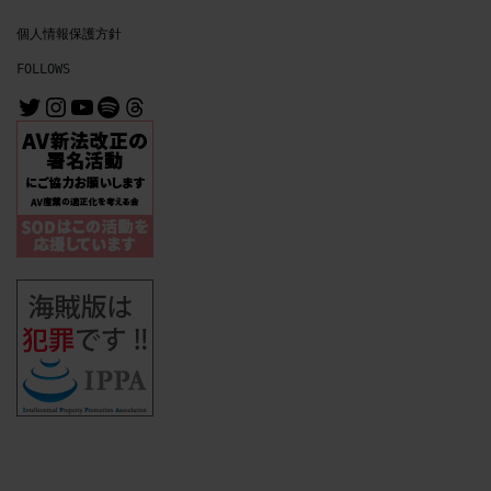
個人情報保護方針
FOLLOWS
@MrMichiru
@mrmichiru_no_mise
https://www.youtube.com/channe
https://open.spotify.com/user/31nl6syz5wlwcfjnbuurvo3evgai?si=64df3c6e2b3b4a8f
Threads