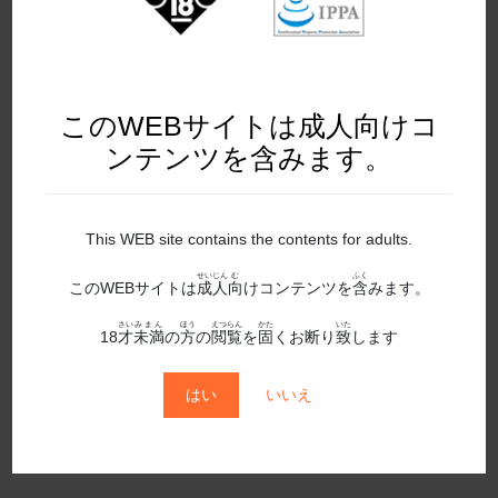
2020年2月発売
2020年3月発売
2020年4月発売
このWEBサイトは成人向けコ
2020年5月発売
ンテンツを含みます。
2020年6月発売
2020年7月発売
This WEB site contains the contents for adults.
せいじん
む
ふく
2020年8月発売
このWEBサイトは
成人
向
けコンテンツを
含
みます。
さい
みまん
ほう
えつらん
かた
いた
2020年9月発売
18
才
未満
の
方
の
閲覧
を
固
くお断り
致
します
2021年10月発売
はい
いいえ
2021年11月発売
2021年12月発売