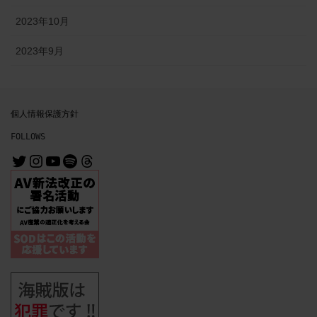
2023年10月
2023年9月
個人情報保護方針
FOLLOWS
@MrMichiru
@mrmichiru_no_mise
https://www.youtube.com/channe
https://open.spotify.com/user/31nl6syz5wlwcfjnbuurvo3evgai?si=64df3c6e2b3b4a8f
Threads